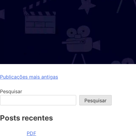
Navegação
Publicações mais antigas
por
Pesquisar
posts
Pesquisar
Posts recentes
PDF