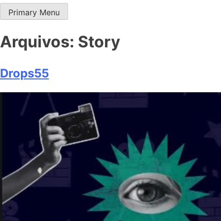
Primary Menu
Drop Siemens
Seu conteúdo Siemens do dia a dia
Arquivos:
Story
Drops55